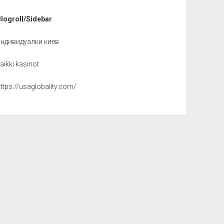
Blogroll/Sidebar
индивидуалки киев
aikki kasinot
ttps://usaglobality.com/