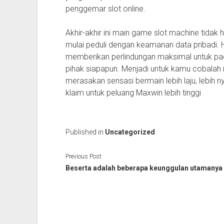
penggemar slot online.
Akhir-akhir ini main game slot machine tidak 
mulai peduli dengan keamanan data pribadi. 
memberikan perlindungan maksimal untuk pa
pihak siapapun. Menjadi untuk kamu cobalah 
merasakan sensasi bermain lebih laju, lebih 
klaim untuk peluang Maxwin lebih tinggi
Published in
Uncategorized
Previous Post
Beserta adalah beberapa keunggulan utamanya