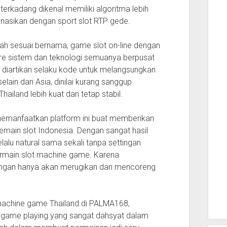
 terkadang dikenal memiliki algoritma lebih
asikan dengan sport slot RTP gede.
lah sesuai bernama, game slot on-line dengan
ware sistem dan teknologi semuanya berpusat
ga diartikan selaku kode untuk melangsungkan
lain dari Asia, dinilai kurang sanggup
iland lebih kuat dan tetap stabil.
memanfaatkan platform ini buat memberikan
main slot Indonesia. Dengan sangat hasil
alu natural sama sekali tanpa settingan
ermain slot machine game. Karena
angan hanya akan merugikan dan mencoreng
machine game Thailand di PALMA168,
 game playing yang sangat dahsyat dalam