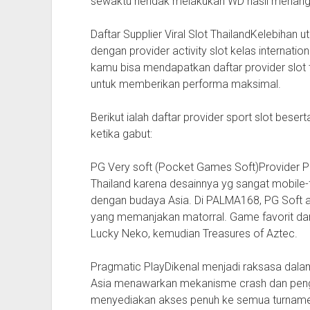
sewaktu hendak melakukan WD hasil menang 
Daftar Supplier Viral Slot ThailandKelebihan 
dengan provider activity slot kelas internatio
kamu bisa mendapatkan daftar provider slot
untuk memberikan performa maksimal.
Berikut ialah daftar provider sport slot beser
ketika gabut:
PG Very soft (Pocket Games Soft)Provider PG 
Thailand karena desainnya yg sangat mobile-
dengan budaya Asia. Di PALMA168, PG Soft a
yang memanjakan matorral. Game favorit dari 
Lucky Neko, kemudian Treasures of Aztec.
Pragmatic PlayDikenal menjadi raksasa dalam 
Asia menawarkan mekanisme crash dan peng
menyediakan akses penuh ke semua turnamen 