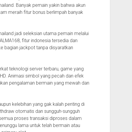
hailand. Banyak pemain yakin bahwa akun
dalam meraih fitur bonus berlimpah banyak
hailand jadi seleksian utama pemain melalui
PALMA168, fitur indonesia tersedia dan
 bagian jackpot tanpa disyaratkan
kat teknologi server terbaru, game yang
l HD. Animasi simbol yang pecah dan efek
erikan pengalaman bermain yang mewah dan
upun kelebihan yang gak kalah penting di
thdraw otomatis dan sungguh-sungguh
 semua proses transaksi diproses dalam
menunggu lama untuk telah bermain atau