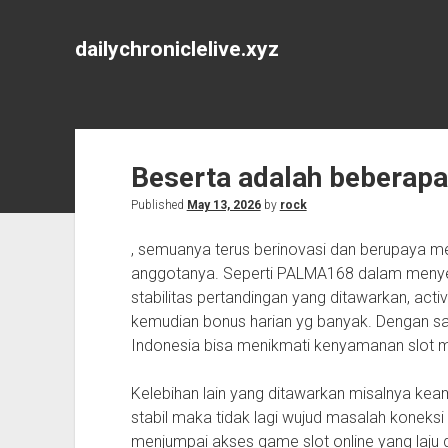
dailychroniclelive.xyz
Beserta adalah beberapa
Published
May 13, 2026
by
rock
, semuanya terus berinovasi dan berupaya 
anggotanya. Seperti PALMA168 dalam menyedia
stabilitas pertandingan yang ditawarkan, act
kemudian bonus harian yg banyak. Dengan s
Indonesia bisa menikmati kenyamanan slot m
Kelebihan lain yang ditawarkan misalnya keam
stabil maka tidak lagi wujud masalah koneksi
menjumpai akses game slot online yang laj