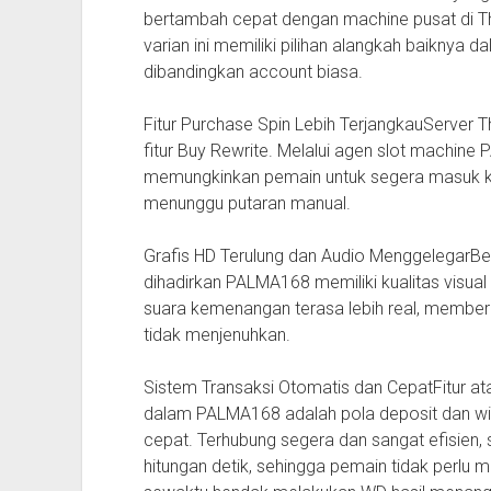
bertambah cepat dengan machine pusat di T
varian ini memiliki pilihan alangkah baiknya 
dibandingkan account biasa.
Fitur Purchase Spin Lebih TerjangkauServer T
fitur Buy Rewrite. Melalui agen slot machine 
memungkinkan pemain untuk segera masuk ke
menunggu putaran manual.
Grafis HD Terulung dan Audio MenggelegarBer
dihadirkan PALMA168 memiliki kualitas visua
suara kemenangan terasa lebih real, memb
tidak menjenuhkan.
Sistem Transaksi Otomatis dan CepatFitur ata
dalam PALMA168 adalah pola deposit dan wi
cepat. Terhubung segera dan sangat efisien,
hitungan detik, sehingga pemain tidak perlu 