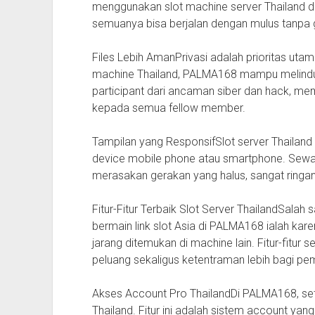
menggunakan slot machine server Thailand d
semuanya bisa berjalan dengan mulus tanpa
Files Lebih AmanPrivasi adalah prioritas utam
machine Thailand, PALMA168 mampu melindun
participant dari ancaman siber dan hack, 
kepada semua fellow member.
Tampilan yang ResponsifSlot server Thailand d
device mobile phone atau smartphone. Sew
merasakan gerakan yang halus, sangat ringan 
Fitur-Fitur Terbaik Slot Server ThailandSala
bermain link slot Asia di PALMA168 ialah karen
jarang ditemukan di machine lain. Fitur-fit
peluang sekaligus ketentraman lebih bagi pema
Akses Account Pro ThailandDi PALMA168, se
Thailand. Fitur ini adalah sistem account yang