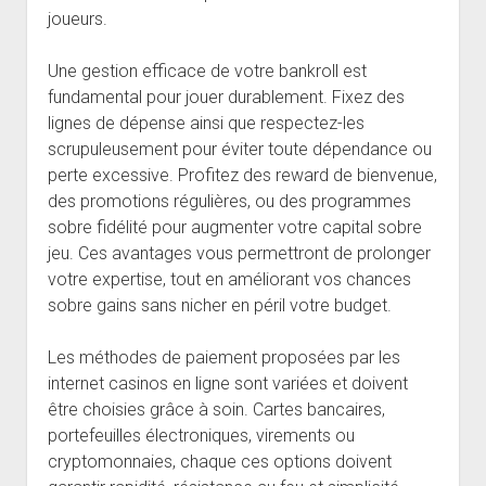
joueurs.
Une gestion efficace de votre bankroll est
fundamental pour jouer durablement. Fixez des
lignes de dépense ainsi que respectez-les
scrupuleusement pour éviter toute dépendance ou
perte excessive. Profitez des reward de bienvenue,
des promotions régulières, ou des programmes
sobre fidélité pour augmenter votre capital sobre
jeu. Ces avantages vous permettront de prolonger
votre expertise, tout en améliorant vos chances
sobre gains sans nicher en péril votre budget.
Les méthodes de paiement proposées par les
internet casinos en ligne sont variées et doivent
être choisies grâce à soin. Cartes bancaires,
portefeuilles électroniques, virements ou
cryptomonnaies, chaque ces options doivent