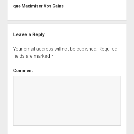
que Maximiser Vos Gains
Leave a Reply
Your email address will not be published.
Required
fields are marked
*
Comment