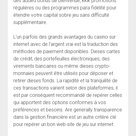
des added bonus de bienvenue, kklk promotions
régulières ou des programmes para fidélité pour
étendre votre capital sobre jeu sans difficulté
supplémentaire.
L’un parfois des grands avantages du casino sur
internet avec de l’argent vrai est la traduction des
méthodes de paiement disponibles. Dieses cartes
de crédit, des portefeuilles électroniques, des
virements bancaires ou même dieses crypto-
monnaies peuvent être utilisés pour déposer et
retirer dieses fonds. La rapidité et la tranquilité de
ces transactions varient selon des plateformes, il
est par conséquent recommandé de repérer celles
qui apportent des options conformes à vos
préférences et besoins. Are generally transparence
dans la gestion financière est un autre critère clé
pour repérer un bon web-site de jeu sur internet.