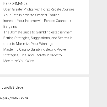
PERFORMANCE
Open Greater Profits with Forex Rebate Courses
Your Path in order to Smarter Trading
Increase Your Income with Exness Cashback
Bargains
The Ultimate Guide to Gambling establishment
Betting Strategies, Suggestions, and Secrets in
order to Maximize Your Winnings
Mastering Casino Gambling Betting Proven
Strategies, Tips, and Secrets in order to
Maximize Your Wins
Blogroll/Sidebar
индивидуалки киев