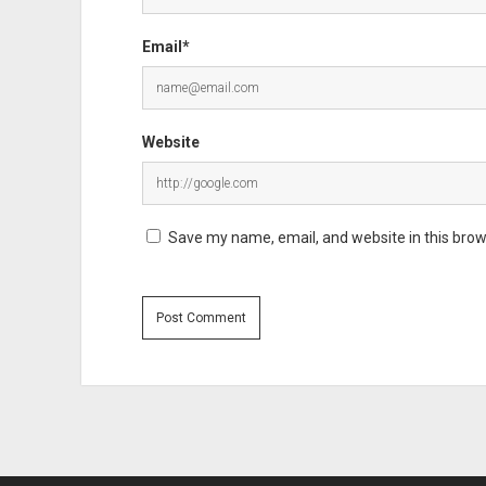
Email*
Website
Save my name, email, and website in this brow